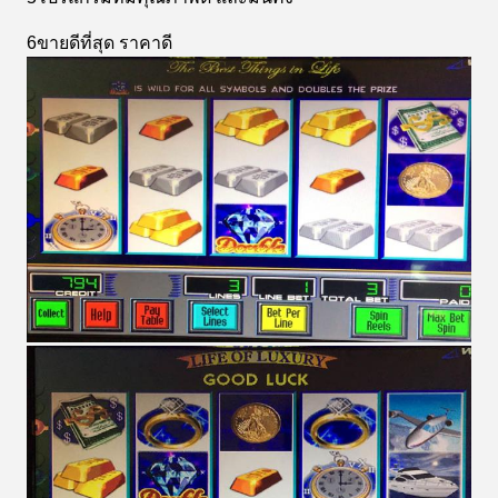
6ขายดีที่สุด ราคาดี