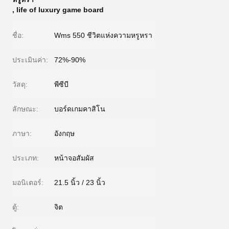
,
life of luxury game board
ชื่อ:
Wms 550 ชีวิตแห่งความหรูหรา
ประเมินค่า:
72%-90%
วัสดุ:
พีซีบี
ลักษณะ:
บอร์ดเกมคาสิโน
ภาษา:
อังกฤษ
ประเภท:
หน้าจอสัมผัส
มอนิเตอร์:
21.5 นิ้ว / 23 นิ้ว
ตู้:
จิต