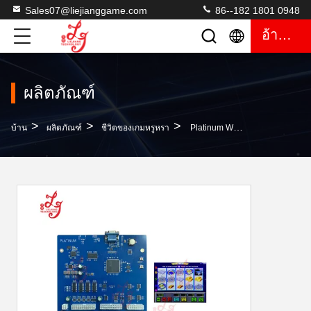
Sales07@liejianggame.com
86--182 1801 0948
อ้างอิง
ผลิตภัณฑ์
>
>
>
บ้าน
ผลิตภัณฑ์
ชีวิตของเกมหรูหรา
Platinum Wms 550 Life Of Luxury สล็อตแมชชีน Cpu Io Board ประเภทหน้าจอสัมผัส