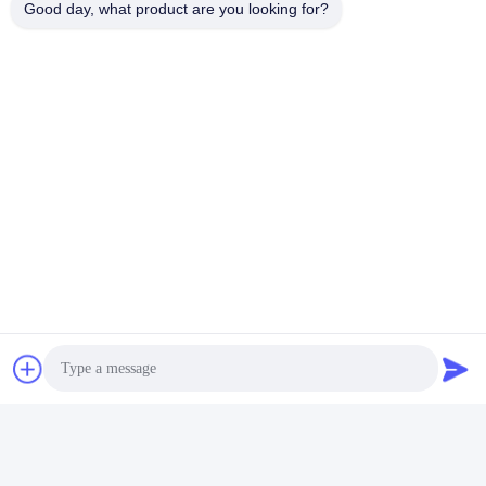
Good day, what product are you looking for?
Ghost Rider 8 10 Seaters Fish Table Arcade เกมกระดานที่มี
ทักษะนักล่าตกปลาเกมตารางปลาซอฟต์แวร์ขาย
1. ประเภทเกม: เกมยิงปลา / นก / เครื่องบิน / แมลง / เกมแห่งความ
สุขฟรี ect
2. การควบคุมผลกำไรความยาก 5 ระดับสามารถตั้งโปรแกรมได้
30-50% ตามคำขอของคุณ
3. การตั้งค่าเวอร์ชันภาษาอังกฤษใช้งานง่ายขึ้นและการตั้งค่า
Prorgram
4. โต๊ะยืนหรือโต๊ะพับสำหรับเลือก
คำถามที่พบบ่อย:
1: เมื่อผู้เล่นเลือกซอฟต์แวร์ของเกมเขาจะสามารถเลือกคณะ
รัฐมนตรีของ
เกมบนเว็บไซต์ของเราจากนั้นเราสามารถติดตั้งซอฟต์แวร์เกมในตู้