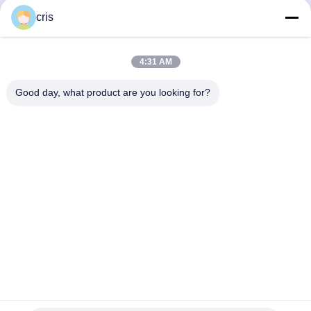
สุด
รับราคาที่ดีที่สุด
รับราคาที่ดีที่สุด
cris
4:31 AM
Good day, what product are you looking for?
GUANGZHOU LIE JIANG ELECTRONIC
TECHNOLOGY CO., LTD.
Sales07@liejianggame.com
86--182 1801 0948
No.105 ทางเหนือของถนน Shixin, Kengtou, Panyu area,
Guangzhou, China