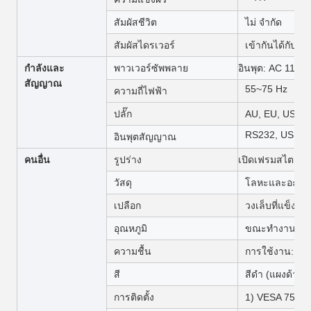
สัมผัสชีวิต
ไม่ จำกัด
สัมผัสไดรเวอร์
เข้ากันได้กับ
กำลังและ
พาวเวอร์ซัพพลาย
อินพุต: AC 110 ~
สัญญาณ
55~75 Hz
ความถี่ไฟฟ้า
ปลั๊ก
AU, EU, US, UK
RS232, USB, 
อินพุตสัญญาณ
คนอื่น
รูปร่าง
เปิดเฟรมสไตล์
วัสดุ
โลหะและอะคริ
เปลือก
วงเล็บที่แข็งแกร
อุณหภูมิ
ขณะทำงาน: 0℃
ความชื้น
การใช้งาน: 20
สี
สีดำ (แผงด้านห
การติดตั้ง
1) VESA 75 มม.