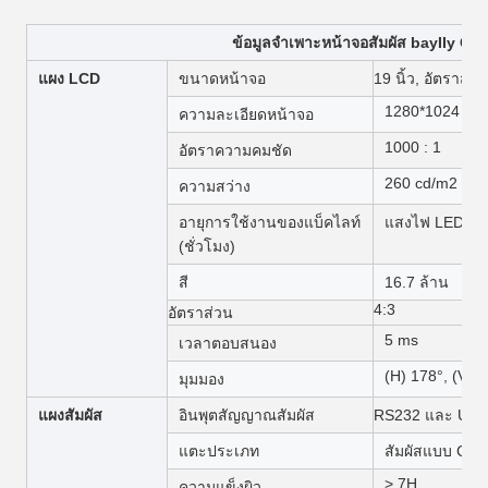
ข้อมูลจำเพาะหน้าจอสัมผัส bayIIy Cap
แผง LCD
ขนาดหน้าจอ
19 นิ้ว, อัตราส่
1280*1024
@ 
ความละเอียดหน้าจอ
1000 : 1
อัตราความคมชัด
260 cd/m2
ความสว่าง
อายุการใช้งานของแบ็คไลท์
แสงไฟ LED/50
(ชั่วโมง)
สี
16.7 ล้าน
4:3
อัตราส่วน
5 ms
เวลาตอบสนอง
(H) 178°, (V) 
มุมมอง
แผงสัมผัส
อินพุตสัญญาณสัมผัส
RS232 และ USB
แตะประเภท
สัมผัสแบบ Capa
> 7H
ความแข็งผิว