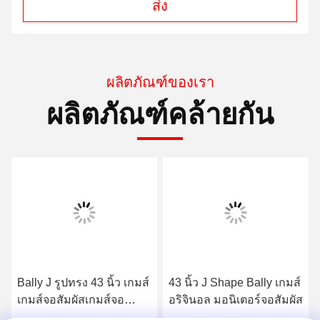
ส่ง
ผลิตภัณฑ์ของเรา
ผลิตภัณฑ์คล้ายกัน
้ว เกมส์
43 นิ้ว J Shape Bally เกมส์
บัลลี่ บาร์คเพลนบอร์ด 
์จอ
อริจินอล มอนิเตอร์จอสัมผัส
ในจีน สําหรับขาย