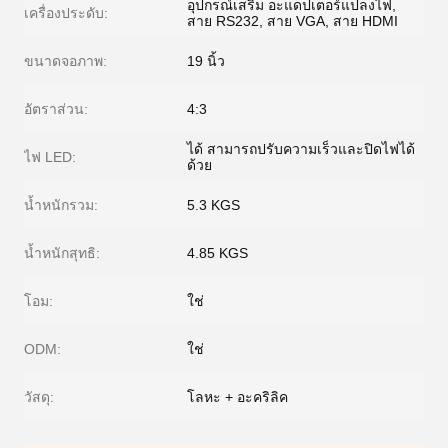
อุปกรณ์เสริม อะแดปเตอร์แปลงไฟ,
เครื่องประดับ:
สาย RS232, สาย VGA, สาย HDMI
ขนาดจอภาพ:
19 นิ้ว
อัตราส่วน:
4:3
ได้ สามารถปรับความเร็วและปิดไฟได้
ไฟ LED:
ด้วย
น้ำหนักรวม:
5.3 KGS
น้ำหนักสุทธิ:
4.85 KGS
โอม:
ใช่
ODM:
ใช่
วัสดุ:
โลหะ + อะคริลิค