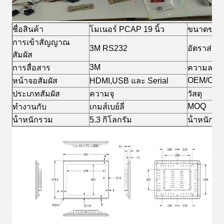
ชื่อสินค้า
โมเนอร์ PCAP 19 นิ้ว
ขนาดของ
การเข้าสัญญาณ
3M RS232
อัตราส่วน
สัมผัส
3M
การสื่อสาร
ความละเอ
OEM/OD
หน้าจอสัมผัส
HDMI,USB และ Serial
ประเภทสัมผัส
ความจุ
วัสดุ
MOQ
ทํางานกับ
เกมส์เบย์ลี่
น้ําหนักรวม
5.3 กิโลกรัม
น้ําหนักส