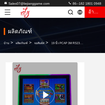
Sales07@liejianggame.com
86--182 1801 0948
อ้างอิง
ผลิตภัณฑ์
>
>
>
บ้าน
ผลิตภัณฑ์
จอสัมผัส
19 นิ้ว PCAP 3M RS232 ELO คาสิโนสล็อต Gaming Monitor สำหรับขาย