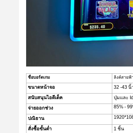
ชื่อบอร์ดเกม
ลิงค์สายฟ้
ขนาดหน้าจอ
32 -43 นิ
สนับสนุนไอดีเด็ค
ปุ่มและ Id
85% - 9
จ่ายออกช่วง
1920*10
ปณิธาน
สั่งซื้อขั้นต่ำ
1 ชิ้น