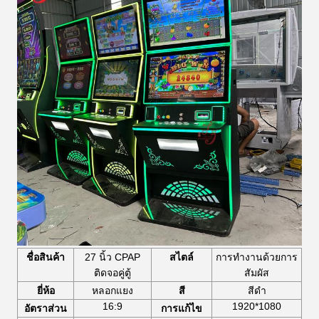
ชื่อสินค้า
27 นิ้ว CPAP
สไตล์
การทํางานด้วยการ
ติดจอคู่ตู้
สัมผัส
ยี่ห้อ
หลอกแยง
สี
สีดํา
16:9
1920*1080
อัตราส่วน
การแก้ไข