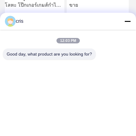
ขาย
ขาย 23.6 นิ้ว CPAP ตู้
จอภาพคู่ 550 ชีวิตหรูหรา
Fox340s ราคาโรงงานขาย
รับราคาที่ดีที่สุด
รับราคาที่ดีที่สุด
cris
12:03 PM
Good day, what product are you looking for?
GUANGZHOU LIE JIANG ELECTRONIC
TECHNOLOGY CO., LTD.
Sales07@liejianggame.com
86--182 1801 0948
No.105 ทางเหนือของถนน Shixin, Kengtou, Panyu area,
Guangzhou, China