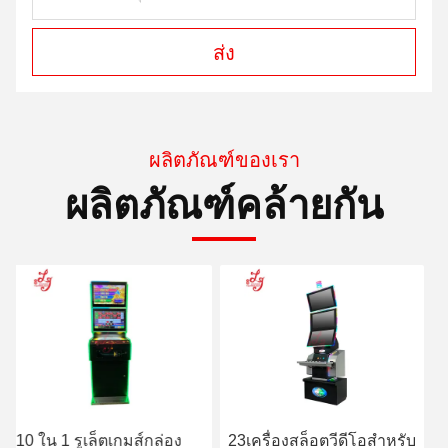
ส่ง
ผลิตภัณฑ์ของเรา
ผลิตภัณฑ์คล้ายกัน
23เครื่องสล็อตวีดีโอสําหรับ
กว่างโจว LieJiang ร้อน