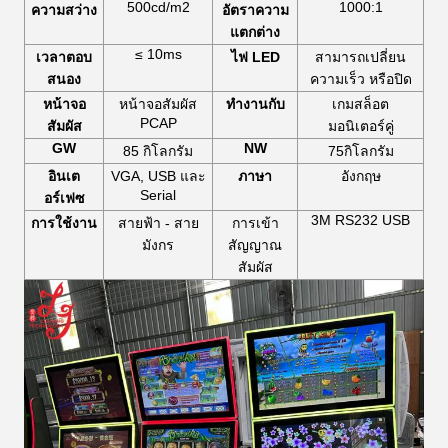
500cd/m2
1000:1
ความสว่าง
อัตราความ
แตกต่าง
≤ 10ms
เวลาตอบ
ไฟ LED
สามารถเปลี่ยน
สนอง
ความเร็ว หรือปิด
เกมสล็อต
หน้าจอ
หน้าจอสัมผัส
ทํางานกับ
PCAP
มอนิเตอร์คู่
สัมผัส
GW
NW
85 กิโลกรัม
75กิโลกรัม
อินเต
VGA, USB และ
ภาษา
อังกฤษ
Serial
อร์เฟซ
3M RS232 USB
การใช้งาน
สายฟ้า - สาย
การเข้า
มังกร
สัญญาณ
สัมผัส