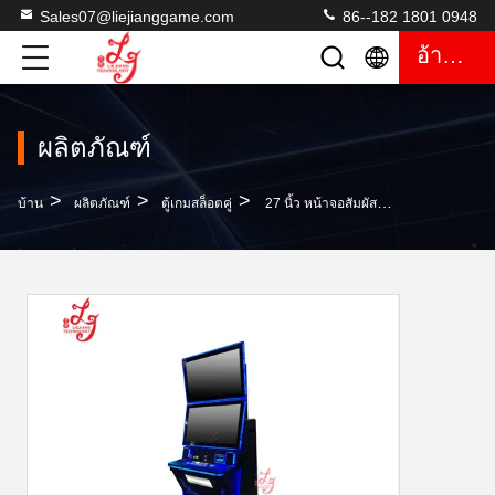
Sales07@liejianggame.com
86--182 1801 0948
อ้างอิง
ผลิตภัณฑ์
>
>
>
บ้าน
ผลิตภัณฑ์
ตู้เกมสล็อตคู่
27 นิ้ว หน้าจอสัมผัส คาสิโน สล็อตสองสล็อต วิดีโอ สล็อต มอนิเตอร์ BeanstaIks 3 เครื่องเล่นเกม สําหรับขาย