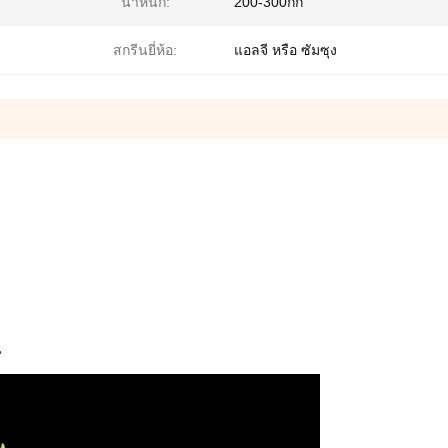
น้ําหนัก:
200-300กก
สกรีนยี่ห้อ:
แอลจี หรือ ซัมซุง
น