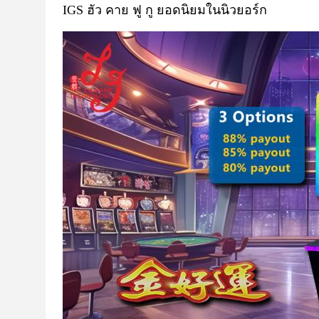
IGS ฮัว คาย ฟู กู ยอดนิยมในนิวยอร์ก