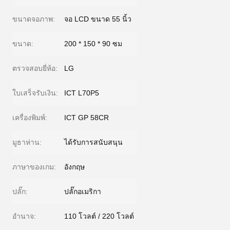
ขนาดจอภาพ:
จอ LCD ขนาด 55 นิ้ว
ขนาด:
200 * 150 * 90 ซม
ตรวจสอบยี่ห้อ:
LG
ใบเสร็จรับเงิน:
ICT L70P5
เครื่องพิมพ์:
ICT GP 58CR
มูธาห่าน:
ได้รับการสนับสนุน
ภาษาของเกม:
อังกฤษ
ปลั๊ก:
ปลั๊กอเมริกา
อำนาจ:
110 โวลต์ / 220 โวลต์